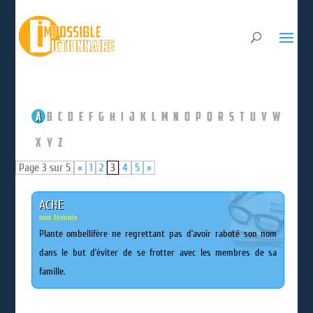
A
B
C
D
E
F
G
H
I
J
K
L
M
N
O
P
Q
R
S
T
U
V
W
X
Y
Z
Page 3 sur 5
«
1
2
3
4
5
»
ACHE
nom féminin
Plante ombellifère ne regrettant pas d’avoir raboté son nom
dans le but d’éviter de se frotter avec les membres de sa
famille.