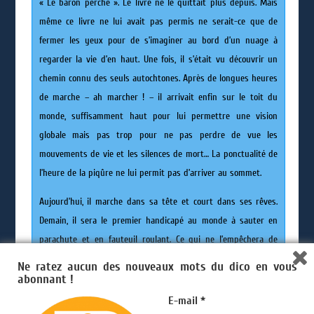
« Le baron perché ». Le livre ne le quittait plus depuis. Mais
même ce livre ne lui avait pas permis ne serait-ce que de
fermer les yeux pour de s’imaginer au bord d’un nuage à
regarder la vie d’en haut. Une fois, il s’était vu découvrir un
chemin connu des seuls autochtones. Après de longues heures
de marche – ah marcher ! – il arrivait enfin sur le toit du
monde, suffisamment haut pour lui permettre une vision
globale mais pas trop pour ne pas perdre de vue les
mouvements de vie et les silences de mort… La ponctualité de
l’heure de la piqûre ne lui permit pas d’arriver au sommet.
Aujourd’hui, il marche dans sa tête et court dans ses rêves.
Demain, il sera le premier handicapé au monde à sauter en
parachute et en fauteuil roulant. Ce qui ne l’empêchera de
rêver cette nuit à ce maudit trapèze, à sa dernière vision du
Ne ratez aucun des nouveaux mots du dico en vous
monde du haut du chapiteau, au regard affolé de sa femme
abonnant !
tombant sous lui, amortissant le choc et lui sauvant la vie.
E-mail
*