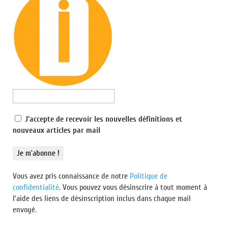
ACROCÉPHALE
nom masculin
Personne qui tient tête.
ACROMÉGALIE
nom féminin
Affection caractérisée par une hypertrophie des extrémités et
J'accepte de recevoir les nouvelles définitions et
de la tête, ainsi que par diverses déformations
nouveaux articles par mail
morphologiques.
À ne pas confondre avec l’acromygalie dont fut atteint
Vous avez pris connaissance de notre
Politique de
Spiderman après avoir été piqué par une araignée radioactive
confidentialité
. Vous pouvez vous désinscrire à tout moment à
et dont les symptômes sont les suivants :
l'aide des liens de désinscription inclus dans chaque mail
– L’impossibilité de tenir son bol de café autrement qu’à
envoyé.
L'Impossible Dictionnaire
c'est 1254 définitions (plus ou moins drôles, si
quatre mains.
si, faut reconnaître...) © 2009/2026 - Site conçu par
DBpro