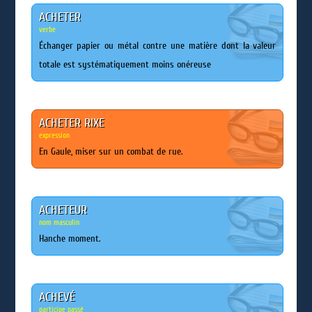
ACHETER
verbe
Échanger papier ou métal contre une matière dont la valeur
totale est systématiquement moins onéreuse
ACHETER RIXE
expression
En Gaule, miser sur un combat de rue.
ACHETEUR
nom masculin
Hanche moment.
ACHEVÉ
participe passé